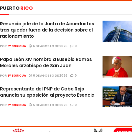
PUERTO
RICO
Renuncia jefe de la Junta de Acueductos
tras quedar fuera de la decisión sobre el
racionamiento
POR
EY BORICUA
6 DE AGOSTO DE 2026
0
Papa León XIV nombra a Eusebio Ramos
Morales arzobispo de San Juan
POR
EY BORICUA
6 DE AGOSTO DE 2026
0
Representante del PNP de Cabo Rojo
anuncia su oposición al proyecto Esencia
POR
EY BORICUA
5 DE AGOSTO DE 2026
0