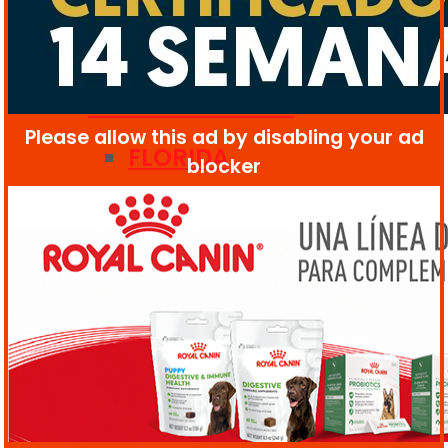
LIGA ATLÉTICA
Ver todos los resultados
INTERUNIVERSITARIA
ESTADOS UNIDOS
FLORIDA
INMIGRACIÓN
MUNDIALES
ECONOMÍA
ENERGÍA RENOVABLE
MOTOR