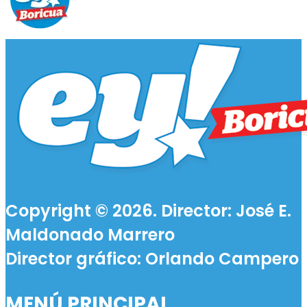
Copyright © 2026. Director: José E.
Maldonado Marrero
Director gráfico: Orlando Campero
MENÚ PRINCIPAL