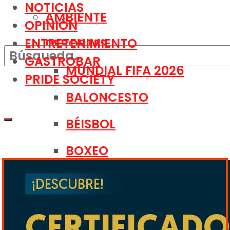
NOTICIAS
AMBIENTE
OPINIÓN
ENTRETENIMIENTO
DEPORTES
GASTROBAR
MUNDIAL FIFA 2026
PRIDE SOCIETY
BALONCESTO
BÉISBOL
BOXEO
Sin resultados
FÚTBOL SOCCER
HIPISMO