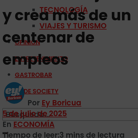
TECNOLOGÍA
y crea más de un
VIAJES Y TURISMO
centenar de
OPINIÓN
empleos
ENTRETENIMIENTO
GASTROBAR
PRIDE SOCIETY
Por
Ey Boricua
5 de julio de 2025
En
ECONOMÍA
Tiempo de leer:3 mins de lectura