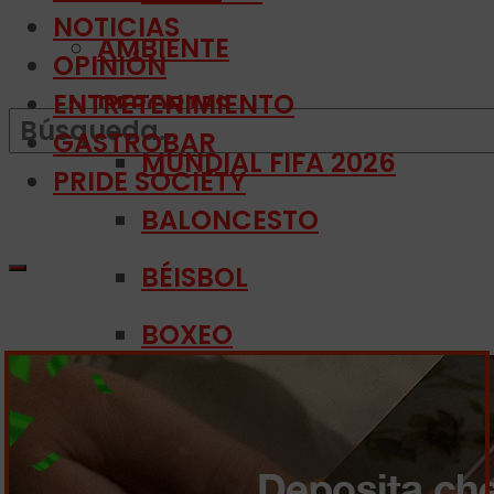
NOTICIAS
AMBIENTE
OPINIÓN
ENTRETENIMIENTO
DEPORTES
GASTROBAR
MUNDIAL FIFA 2026
PRIDE SOCIETY
BALONCESTO
BÉISBOL
BOXEO
Sin resultados
FÚTBOL SOCCER
HIPISMO