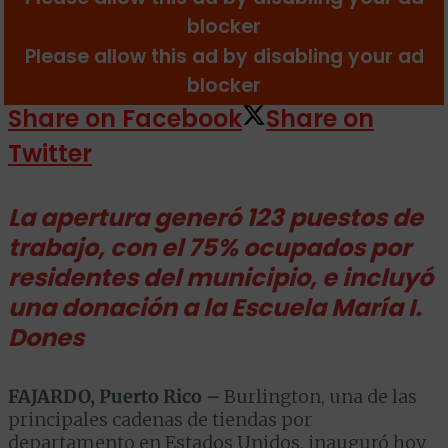
Share on Facebook
Share on
Twitter
La apertura generó 123 puestos de
trabajo, con el 75% ocupados por
residentes del municipio, e incluyó
una donación a la Escuela María I.
Dones
FAJARDO, Puerto Rico –
Burlington, una de las
principales cadenas de tiendas por
departamento en Estados Unidos, inauguró hoy